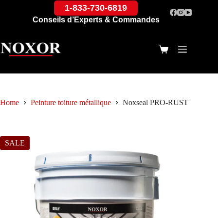
1-833-730-6819
Conseils d’Experts & Commandes
Home
Peinture toiture métallique
Noxseal PRO-RUST
SALE